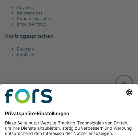
Keynote
Masterclass
Paneldiskussion
Impulsvortrag
Vortragssprachen
Deutsch
Englisch
Folgen Sie uns: