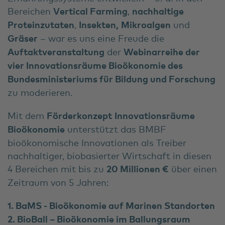
Bereichen
Vertical Farming
,
nachhaltige
Proteinzutaten
,
Insekten,
Mikroalgen
und
Gräser
– war es uns eine Freude die
Auftaktveranstaltung
der
Webinarreihe der
vier Innovationsräume Bioökonomie des
Bundesministeriums für Bildung und Forschung
zu moderieren.
Mit dem
Förderkonzept
Innovationsräume
Bioökonomie
unterstützt das BMBF
bioökonomische Innovationen als Treiber
nachhaltiger, biobasierter Wirtschaft in diesen
4 Bereichen mit bis zu
20 Millionen €
über einen
Zeitraum von 5 Jahren:
1. BaMS - Bioökonomie auf Marinen Standorten
2. BioBall – Bioökonomie im Ballungsraum